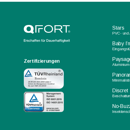
Stars
PVC- und 
Baby I
Eingangst
Paysag
Zertifizierungen
Aluminium
Panora
Minimalist
Discret
Beschattu
No-Buz
Insektensch