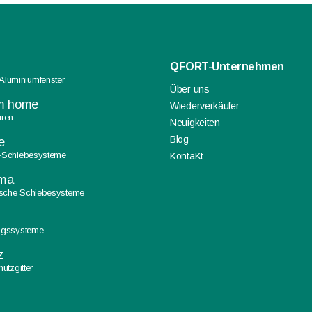
QFORT-Unternehmen
Aluminiumfenster
Über uns
’m home
Wiederverkäufer
üren
Neuigkeiten
Blog
e
-Schiebesysteme
KontaKt
ma
ische Schiebesysteme
ngssysteme
z
utzgitter