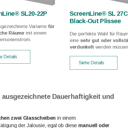
nLine® SL20-22P
ScreenLine® SL 27C
Black-Out Plissee
sgezeichnete Variante
für
iche Räume
mit einem
Die perfekte Wahl für Räum
ersonenstrom.
eine
sehr gut oder vollst
verdunkelt
werden müssen
e Details
Siehe Details
 ausgezeichnete Dauerhaftigkeit und
chen zwei Glasscheiben
in einem
ätigung der Jalousie, egal ob diese
manuell oder