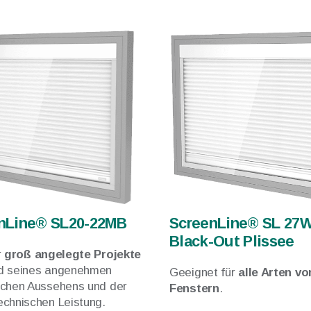
nLine® SL20-22MB
ScreenLine® SL 27
Black-Out Plissee
r
groß angelegte Projekte
d seines angenehmen
Geeignet für
alle Arten vo
schen Aussehens und der
Fenstern
.
echnischen Leistung.