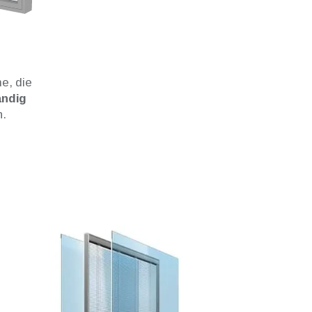
e, die
ändig
.