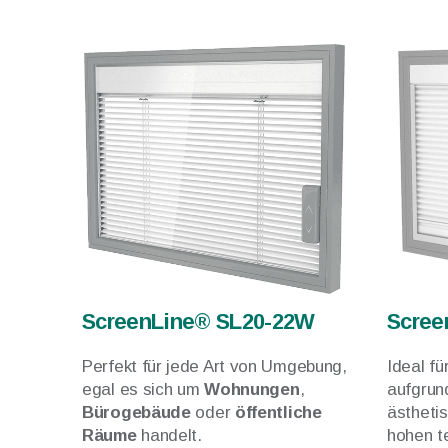
ScreenLine® SL20-22W
Scree
Perfekt für jede Art von Umgebung,
Ideal fü
egal es sich um
Wohnungen
,
aufgrun
Bürogebäude
oder
öffentliche
ästheti
Räume
handelt.
hohen t