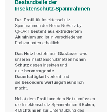
Bestandteile der
Insektenschutz-Spannrahmen
Das
Profil
für Insektenschutz-
Spannrahmen der Reihe NoBuzz by
QFORT
besteht aus extrudiertem
Aluminium
und ist in verschiedenen
Farbvarianten erhältlich.
Das Netz
besteht aus
Glasfaser
, was
unseren Insektenschutznetzen
hohen
Schutz
gegen Insekten und
eine
hervorragende
Dauerhaftigkeit
verleiht und
sie
besonders wartungsfreundlich
macht.
Nebst dem
Profil
und dem
Netz
umfassen
die Insektenschutz-Spannrahmen
4 Ecken
,
4 Dichtungen
zur Unterstützung des