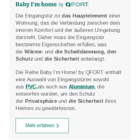
Die Reihe Paysage by QFORT
bietet
Schiebetürsysteme aus PVC und
M
Aluminium
sowie ideale Lösungen für
I
Räume,
die große Öffnungen erfordern.
D
Die Schiebesysteme Paysage by QFORT
Z
4Stars zeichnen sich durch eine
erhöhte
Vielfalt
aus, wobei es sich
D
um
Hebeschiebetüren,
t
b
Kippschiebetüren
oder
Harmonikatüren
handelt.
a
W
S
Mehr erfahren